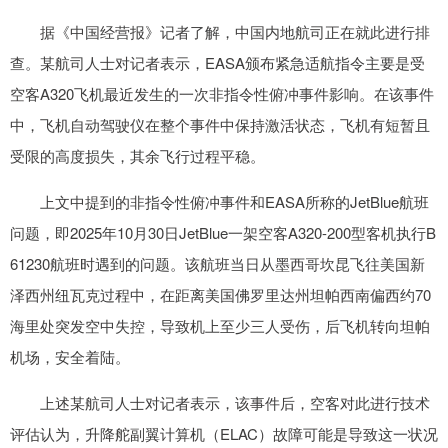
据《中国经营报》记者了解，中国内地航司正在就此进行排
查。某航司人士对记者表示，EASA颁布紧急适航指令主要是受
空客A320飞机最近发生的一次非指令性俯冲事件影响。在该事件
中，飞机自动驾驶仪在整个事件中保持激活状态，飞机有短暂且
受限的高度损失，其余飞行过程平稳。
上文中提到的非指令性俯冲事件和EASA所称的JetBlue航班
问题，即2025年10月30日JetBlue一架空客A320-200型客机执行B
61230航班时遇到的问题。该航班当日从墨西哥坎昆飞往美国新
泽西州纽瓦克过程中，在距离美国佛罗里达州坦帕西南偏西约70
海里处突发空中失控，导致机上至少三人受伤，后飞机转向坦帕
机场，安全着陆。
上述某航司人士对记者表示，该事件后，空客对此进行技术
评估认为，升降舵副翼计算机（ELAC）故障可能是导致这一状况