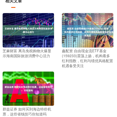
相关文章
芝麻财富 离岛免税购物火爆显
鑫配资 自由现金流ETF基金
示海南国际旅游消费中心活力
(159233)震荡上扬，机构看多
红利指数，红利与绩优风格配置
机遇备受关注
群益证券 如何买到海边特价机
票，这些省钱技巧你知道吗