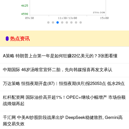
热点资讯
A策略 特朗普上台第一年是如何狂赚22亿美元的？3张图看懂
中期国际 46岁汤唯官宣怀二胎，先向韩媒报喜再发文承认
万达策略 恒指夜期开盘(87)︱恒指夜期(8月)报25053点 低水29点
杠杆配资网 国际油价高开超1%！OPEC+继续小幅增产 市场份额
战烽烟再起
千汇网 中美AI炒股阶段战果出炉 DeepSeek稳健致胜, Gemini高
频交易失效