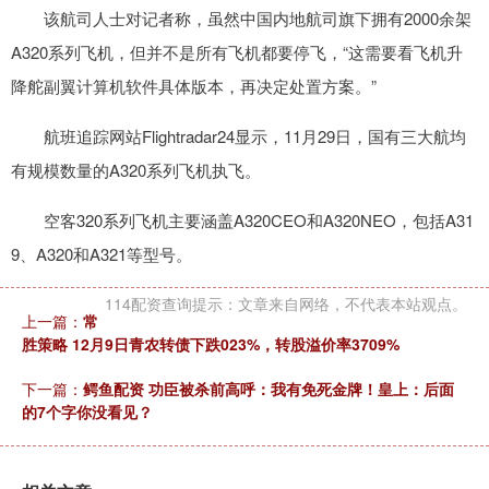
该航司人士对记者称，虽然中国内地航司旗下拥有2000余架
A320系列飞机，但并不是所有飞机都要停飞，“这需要看飞机升
降舵副翼计算机软件具体版本，再决定处置方案。”
航班追踪网站Flightradar24显示，11月29日，国有三大航均
有规模数量的A320系列飞机执飞。
空客320系列飞机主要涵盖A320CEO和A320NEO，包括A31
9、A320和A321等型号。
114配资查询提示：文章来自网络，不代表本站观点。
上一篇：
常
胜策略 12月9日青农转债下跌023%，转股溢价率3709%
下一篇：
鳄鱼配资 功臣被杀前高呼：我有免死金牌！皇上：后面
的7个字你没看见？