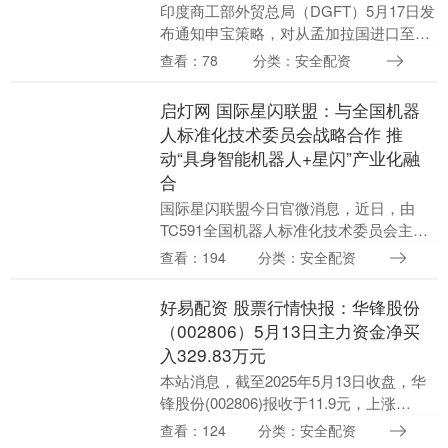
印度商工部外贸总局（DGFT）5月17日发
布通知申宝策略，对从孟加拉国进口至印
度的部分商品（成衣、加工食品等）实施
查看：78
分类：安全配资
口岸限制。该措施不适用于过境印度、运
往尼泊尔和....
启灯网 国际星闪联盟：与全国机器
人标准化技术委员会战略合作 推
动“具身智能机器人+星闪”产业化融
合
国际星闪联盟今日官微消息，近日，由
TC591全国机器人标准化技术委员会主办
的“具身智能+新一代通信标准技术研讨
查看：194
分类：安全配资
会”成功举办。会上，TC591全国机器人标
准化技术....
好易配资 股票行情快报：华锋股份
（002806）5月13日主力资金净买
入329.83万元
本站消息，截至2025年5月13日收盘，华
锋股份(002806)报收于11.9元，上涨
0.08%，换手率3.51%好易配资，成交量
查看：124
分类：安全配资
5.53万手，成交额6603.....