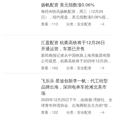
例》《电信和互联....
扬帆配资 美元指数涨0.06%
每经AI快讯扬帆配资，周三（12月24
日），纽约尾盘，美元指数涨0.06%报
97.95，非美货币表现分化，欧元兑美元跌
查看：113
分类：安全配资
0.13%报1.1778，英镑兑美元跌0.....
汇盈配资 杭衢高铁将于12月26日
开通运营，车票已开售
新民晚报记者从中国铁路上海局集团有限
公司获悉，杭衢高铁将于2025年12月26日
开通运营，车票自2025年12月25日19时起
查看：162
分类：安全配资
对外发售。旅客可通过铁路12306....
飞乐乐 星途创新李一帆：代工转型
品牌出海，深圳电单车抢滩北美市
场
2025年12月25日下午，由南都·湾财社、全
球青年跨境协会、出海网联合主办的“智造
出海・跨境向新”湾区跨境出海论坛“海上
查看：122
分类：安全配资