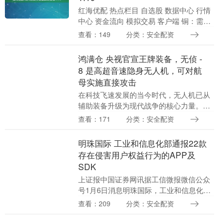
红海优配 热点栏目 自选股 数据中心 行情
中心 资金流向 模拟交易 客户端 铜：需求
担忧 冲高回落 （展大鹏，从业资格号：
查看：149
分类：安全配资
F3013795；交易咨询资格号：Z0....
鸿满仓 央视官宣王牌装备，无侦 -
8 是高超音速隐身无人机，可对航
母实施直接攻击
在科技飞速发展的当今时代，无人机已从
辅助装备升级为现代战争的核心力量。在
各国争相角逐航空航天技术的背景下，中
查看：171
分类：安全配资
国自主研发的无侦-8高空高速无人侦察
机，以其颠覆性的....
明珠国际 工业和信息化部通报22款
存在侵害用户权益行为的APP及
SDK
上证报中国证券网讯据工信微报微信公众
号1月6日消息明珠国际，工业和信息化部
高度重视用户权益保护工作，依据《个人
查看：209
分类：安全配资
信息保护法》《网络安全法》《电信条