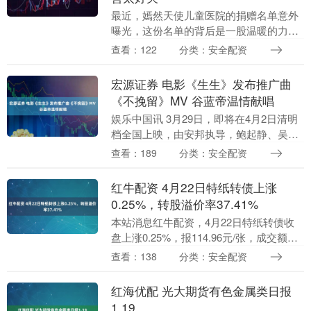
最近，嫣然天使儿童医院的捐赠名单意外
曝光，这份名单的背后是一股温暖的力
量，让整个网络瞬间被感动到。原来，这
查看：122
分类：安全配资
些年来，除了李亚鹏在默默坚守公益的岗
位，张杰和谢娜夫妻....
宏源证券 电影《生生》发布推广曲
《不挽留》MV 谷蓝帝温情献唱
娱乐中国讯 3月29日，即将在4月2日清明
档全国上映，由安邦执导，鲍起静、吴至
璿、严艺文、蔡亘晏等主演的电影《生
查看：189
分类：安全配资
生》，今日发布推广曲《不挽留》MV。
《不挽留》由....
红牛配资 4月22日特纸转债上涨
0.25%，转股溢价率37.41%
本站消息红牛配资，4月22日特纸转债收
盘上涨0.25%，报114.96元/张，成交额
2109.7万元，转股溢价率37.41%。 资料显
查看：138
分类：安全配资
示，特纸转债信用级别为“A....
红海优配 光大期货有色金属类日报
1.19