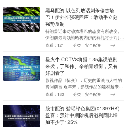
黑马配资 以色列放话刺杀穆杰塔
巴！伊外长强硬回应：敢动手立刻
强势反制
特朗普近来对穆杰塔巴的态度有所改变。
伊朗前最高领袖哈梅内伊的葬礼将于7月举
行，他的儿子、伊朗新任最高领袖穆杰塔
查看：121
分类：安全配资
巴可能会现身。以色列日前再度威胁刺杀
穆杰塔巴，伊....
星火牛 CCTV8将播！35集谍战剧
来袭，于和伟、辛柏青领衔，又有
好剧看了
影视作品《惊变》：历史的重演与人性的
拷问前言 近年来，影视作品的题材越来越
多样化，各种类型的作品层出不穷，其中
查看：180
分类：安全配资
以真实历史事件为背景的影视剧备受瞩
目。这类作品不仅....
股市配资 碧瑶绿色集团(01397HK)
盈喜：预计中期除税后溢利同比增
加不少于125%