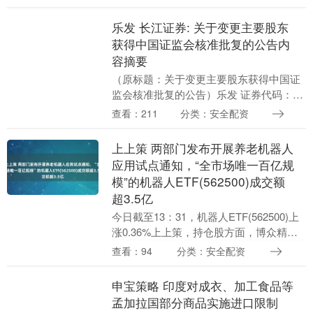
之夜”私享会，在深圳蛇口希尔顿南海酒
店....
乐发 长江证券: 关于变更主要股东
获得中国证监会核准批复的公告内
容摘要
（原标题：关于变更主要股东获得中国证
监会核准批复的公告）乐发 证券代码：
000783 证券简称：长江证券 公告编号：
查看：211
分类：安全配资
2025-036 长江证券股份有限公司近日收....
上上策 两部门发布开展养老机器人
应用试点通知，“全市场唯一百亿规
模”的机器人ETF(562500)成交额
超3.5亿
今日截至13：31，机器人ETF(562500)上
涨0.36%上上策，持仓股方面，博众精工
上涨5.62%领涨，亿嘉和上涨4.19%，盈峰
查看：94
分类：安全配资
环境上涨2.96%涨幅靠....
申宝策略 印度对成衣、加工食品等
孟加拉国部分商品实施进口限制