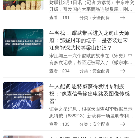
财联社3月1日讯（记者 方彦博）中东冲突
升级，引发国内大宗商品连锁反应，刚有
降温趋势的硫磺价格或再次上升。 “虽然
查看：161
分类：安全配资
硫磺的国际价格近期出现回落，但国际上
以东南亚为....
牛客栈 王耀武带兵进入龙虎山天师
府：那些封印的坛子，是否装过宋
江鲁智深武松等梁山好汉？
宋江与三十六个盗贼的故事在《宋史》中
有多次记载，甚至还被写入了《徽宗本
纪》。而在《水浒传》中，我们会发现洪
查看：204
分类：安全配资
太尉误走妖魔这一情节并不是虚构的，尽
管历史上并没有出现....
牛人配资 思特威获得发明专利授
权：“像素信号输出电路及图像传感
器”
证券之星消息，根据天眼查APP数据显示
思特威（688213）新获得一项发明专利授
权，专利名为“像素信号输出电路及图像传
查看：133
分类：安全配资
感器”，专利申请号为CN202210602....