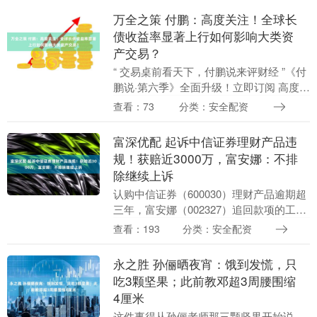
万全之策 付鹏：高度关注！全球长
债收益率显著上行如何影响大类资
产交易？
“ 交易桌前看天下，付鹏说来评财经 ”《付
鹏说·第六季》全面升级！立即订阅 高度关
注！全球长债收益率显著上行如何影响大
查看：73
分类：安全配资
类资产交易？ 交易桌前看天下，付鹏说来
评财....
富深优配 起诉中信证券理财产品违
规！获赔近3000万，富安娜：不排
除继续上诉
认购中信证券（600030）理财产品逾期超
三年，富安娜（002327）追回款项的工作
取得进展。 12月25日，富安娜公告，公司
查看：193
分类：安全配资
诉中信证券、招商银行广州分行的金融....
永之胜 孙俪晒夜宵：饿到发慌，只
吃3颗坚果；此前教邓超3周腰围缩
4厘米
这件事得从孙俪老师那三颗坚果开始说