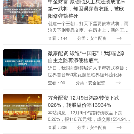
中金财富 原创他从士兵逆袭成北宋
第一武将，却因误穿黄衣服，被欧
阳修弹劾整死
创建一个王朝，打天下需要依靠武将，而
治天下则要靠文臣。在历史上，新的王朝
一旦建立，开国皇帝的权力自然是最大
查看：144
分类：安全配资
的，但紧随其后，便是那些在建国过程中
手握兵权的开国元勋....
微豪配资 锻造“中国芯”！我国能源
自主之路再添硬核底气
近日，我国能源领域迎来里程碑式突破：
世界首台660兆瓦超超临界循环流化床锅
炉通过鉴定、国内首套1500℃等级单轴重
查看：90
分类：安全配资
型燃机全容量投产、梅州抽水蓄能电站....
方舟配资 12月9日鸿路转债下跌
026%，转股溢价率13934%
本站消息，12月9日鸿路转债收盘下跌
0.26%，报116.76元/张，成交额1554.94万
元，转股溢价率139.34%。 资料显示，鸿
查看：206
分类：安全配资
路转债信用级别为“AA”....