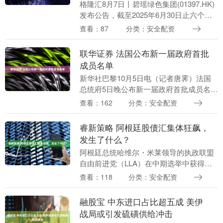
格隆汇8月7日丨碧瑶绿色集团(01397.HK)
发布公告，截至2025年6月30日止六个
月，集团预期报告期间录得除税后溢利不
查看：87
分类：安全配资
少于5800万港元，较截至2024年....
联华证券 法国公布新一届政府首批
成员名单
新华社巴黎10月5日电（记者唐霁）法国
总统府5日晚公布新一届政府首批成员名
单，多个关键岗位的部长留任，国防部
查看：162
分类：安全配资
长、经济与财政部长等职位换人。新一届
政府其余成员名单....
睿新策略 阿根廷股债汇集体狂飙，
发生了什么？
阿根廷总统哈维尔・米莱领导的执政联盟
自由前进党（LLA）在中期选举中获得
40.8%的选票，赢得众议院半数改选席
查看：118
分类：安全配资
位。这一得票率将助力米莱政府轻松掌握
阿根廷众议院的....
融股宝 中东进口占比超五成 美伊
战局或引发硫磺供给冲击