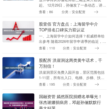
起。 12月29日，孙俪发了一条动态，讲述
自己拍夜戏工作结束很晚，肚子有点饿，
查看：86
分类：安全配资
给自己准备了宵夜。你猜她吃的是什么？
竟然是三颗坚....
股壹佰 官方盘点：上海留学中介
TOP排名口碑实力双认证
一、上海留学中介如何选择？权威榜单给
出参考 随着2026年留学申请季的临近，许
多上海学生与家庭开始在网络上高频搜
查看：110
分类：安全配资
索“上海哪家留学中介靠谱？”、“上海留学
机构排名....
股配所 洪崖洞这两类黄牛话术，千
万别信！
洪崖洞景区免费入园开放，景区范围包括
1-11层，所有出入口、电梯、步梯、扶梯
均无需付费使用。 在洪崖洞景区遇到疑问
查看：195
分类：安全配资
可直接向景区工作人员求助，切勿轻信陌
生人的“收....
国融资管 嫣然医院捐赠名单曝光！
张杰谢娜捐病房，邓超孙俪默默行
善太好哭