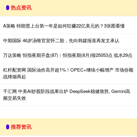
热点资讯
A策略 特朗普上台第一年是如何狂赚22亿美元的？3张图看懂
中期国际 46岁汤唯官宣怀二胎，先向韩媒报喜再发文承认
万达策略 恒指夜期开盘(87)︱恒指夜期(8月)报25053点 低水29点
杠杆配资网 国际油价高开超1%！OPEC+继续小幅增产 市场份额
战烽烟再起
千汇网 中美AI炒股阶段战果出炉 DeepSeek稳健致胜, Gemini高
频交易失效
推荐资讯