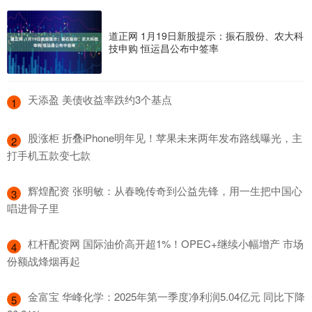
道正网 1月19日新股提示：振石股份、农大科
技申购 恒运昌公布中签率
​天添盈 美债收益率跌约3个基点
1
​股涨柜 折叠iPhone明年见！苹果未来两年发布路线曝光，主
2
打手机五款变七款
​辉煌配资 张明敏：从春晚传奇到公益先锋，用一生把中国心
3
唱进骨子里
​杠杆配资网 国际油价高开超1%！OPEC+继续小幅增产 市场
4
份额战烽烟再起
​金富宝 华峰化学：2025年第一季度净利润5.04亿元 同比下降
5