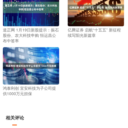
道正网 1月19日新股提示：振石
亿腾证券 启航“十五五” 新征程
股份、农大科技申购 恒运昌公
续写阳光新篇章
布中签率
鸿泰利创 宜安科技为子公司提
供1000万元担保
相关评论