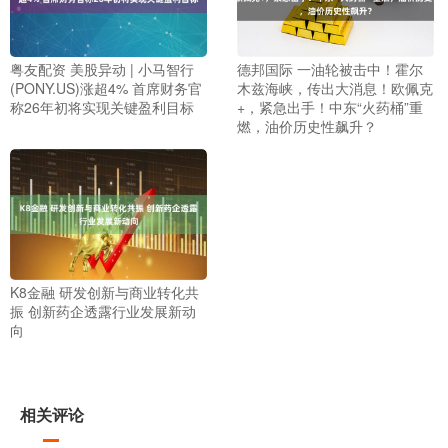
粤友配资 美股异动 | 小马智行
德邦国际 一油轮被击中！霍尔
(PONY.US)涨超4% 首席财务官
木兹海峡，传出大消息！欧佩克
称26年初将实现关键盈利目标
+，紧急出手！中东“火药桶”重
燃，油价历史性飙升？
K8金融 研发创新与商业转化共
振 创新药企透露行业发展新动
向
相关评论