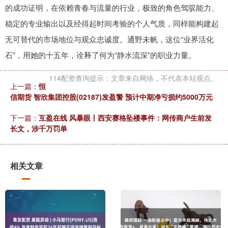
的成功证明，在依赖青春与流量的行业，极致的角色驾驭能力、
稳定的专业输出以及经得起时间考验的个人气质，同样能构建起
无可替代的市场地位与观众忠诚度。通野未帆，这位“业界活化
石”，用她的十五年，诠释了何为“静水流深”的职业力量。
114配资查询提示：文章来自网络，不代表本站观点。
上一篇：
恒
信期货 智欣集团控股(02187)发盈警 预计中期净亏损约5000万元
下一篇：
互盈在线 风暴眼丨西安赛格坠楼事件：网传商户生前发
长文，涉千万罚单
相关文章