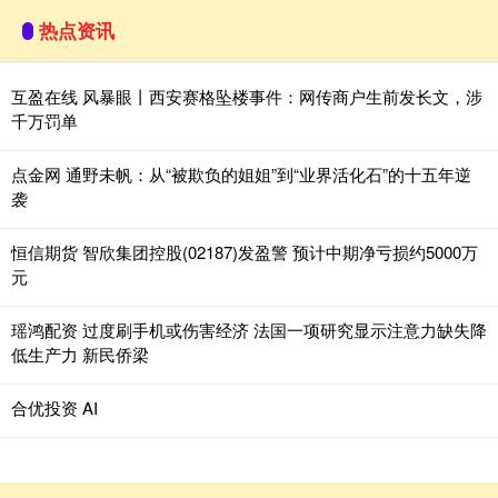
热点资讯
互盈在线 风暴眼丨西安赛格坠楼事件：网传商户生前发长文，涉
千万罚单
点金网 通野未帆：从“被欺负的姐姐”到“业界活化石”的十五年逆
袭
恒信期货 智欣集团控股(02187)发盈警 预计中期净亏损约5000万
元
瑶鸿配资 过度刷手机或伤害经济 法国一项研究显示注意力缺失降
低生产力 新民侨梁
合优投资 AI