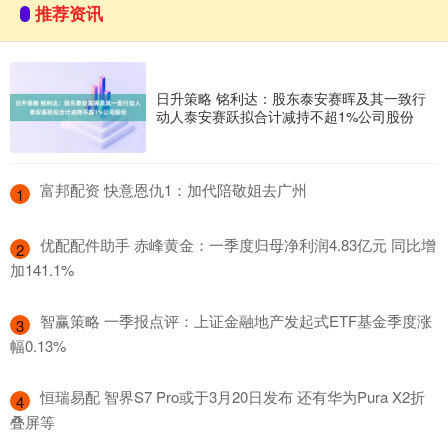
推荐资讯
日升策略 铭利达：股东泰安赛晖及其一致行
动人泰安赛跃拟合计减持不超1%公司股份
​富邦配资 快意恩仇1：加代陪敬姐去广州
1
​优配配件助手 赤峰黄金：一季度归母净利润4.83亿元 同比增
2
加141.1%
​智赢策略 一季报点评：上证金融地产发起式ETF基金季度涨
3
幅0.13%
​恒瑞易配 智界S7 Pro或于3月20日发布 还有华为Pura X2折
4
叠屏等