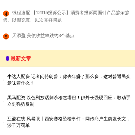
​钱程速配 【12315投诉公示】消费者投诉两面针产品掺杂掺
4
假、以假充真、以次充好问题
​天添盈 美债收益率跌约3个基点
5
最新文章
牛达人配资 记者问特朗普：你去年赚了那么多，这对普通民众
意味着什么？
黑马配资 以色列放话刺杀穆杰塔巴！伊外长强硬回应：敢动手
立刻强势反制
互盈在线 风暴眼丨西安赛格坠楼事件：网传商户生前发长文，
涉千万罚单