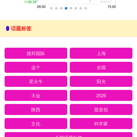
话题标签
德邦国际
上海
这个
全国
星火牛
阳光
大会
2026
陕西
股壹佰
文化
科学家