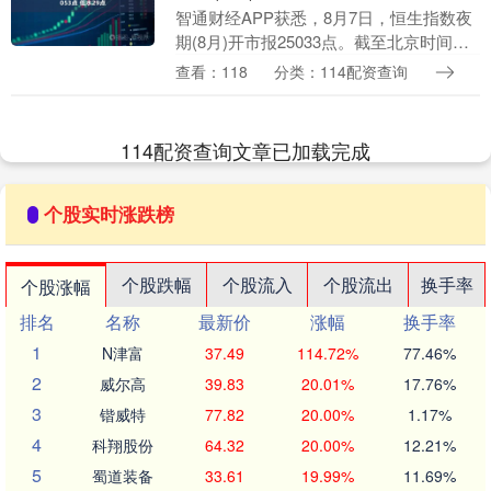
智通财经APP获悉，8月7日，恒生指数夜
期(8月)开市报25033点。截至北京时间
17:17，恒指夜期(8月)报25053点，升21点
查看：118
分类：114配资查询
或0.084%，低水29点....
114配资查询文章已加载完成
个股实时涨跌榜
个股跌幅
个股流入
个股流出
换手率
个股涨幅
排名
名称
最新价
涨幅
换手率
1
N津富
37.49
114.72%
77.46%
2
威尔高
39.83
20.01%
17.76%
3
锴威特
77.82
20.00%
1.17%
4
科翔股份
64.32
20.00%
12.21%
5
蜀道装备
33.61
19.99%
11.69%