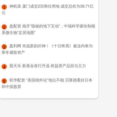
​神机策 厦门成交2宗商住用地 成交总价为38.71亿
1
元
​盘配资 揭开“隐秘的地下互动”，中瑞科学家绘制根
2
系微生物“定居地图”
​盈利网 肖战新剧封神！《十日终焉》被业内奉为
3
寒冬避险资产
​股天乐 新基金发行升温 权益类产品担当主力
4
​联华配资 “美国例外论”地位不稳 贝莱德看好日本
5
和中国股票