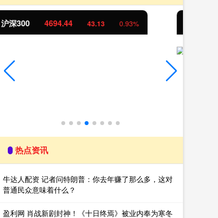
北证50
1134.24
创
11.37
1.01%
热点资讯
牛达人配资 记者问特朗普：你去年赚了那么多，这对
普通民众意味着什么？
盈利网 肖战新剧封神！《十日终焉》被业内奉为寒冬