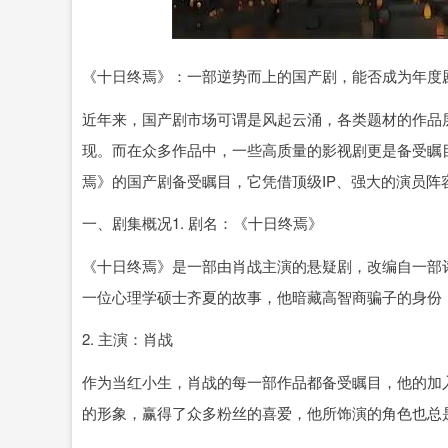
深证成指
14311.01
.68
1.02%
200.89
1
《十日终焉》：一部逆势而上的国产剧，能否成为年度
近年来，国产剧市场可谓是风起云涌，各类题材的作品
现。而在众多作品中，一些高质量的影视剧更是备受瞩
焉》的国产剧备受瞩目，它凭借顶级IP、强大的演员
一、剧集概况1. 剧名：《十日终焉》
《十日终焉》是一部由肖战主演的悬疑剧，改编自一部评
一位心理学硕士齐夏的故事，他暗藏高智商骗子的身份，
2. 主演：肖战
作为当红小生，肖战的每一部作品都备受瞩目，他的加
的形象，赢得了众多粉丝的喜爱，他所饰演的角色也总