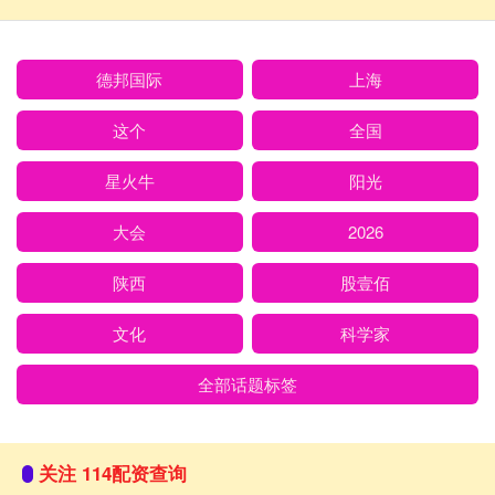
德邦国际
上海
这个
全国
星火牛
阳光
大会
2026
陕西
股壹佰
文化
科学家
全部话题标签
关注 114配资查询