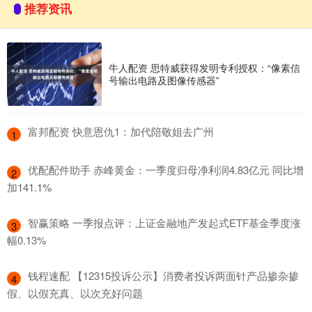
推荐资讯
牛人配资 思特威获得发明专利授权：“像素信
号输出电路及图像传感器”
​富邦配资 快意恩仇1：加代陪敬姐去广州
1
​优配配件助手 赤峰黄金：一季度归母净利润4.83亿元 同比增
2
加141.1%
​智赢策略 一季报点评：上证金融地产发起式ETF基金季度涨
3
幅0.13%
​钱程速配 【12315投诉公示】消费者投诉两面针产品掺杂掺
4
假、以假充真、以次充好问题