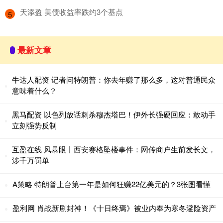
​天添盈 美债收益率跌约3个基点
5
最新文章
牛达人配资 记者问特朗普：你去年赚了那么多，这对普通民众
意味着什么？
黑马配资 以色列放话刺杀穆杰塔巴！伊外长强硬回应：敢动手
立刻强势反制
互盈在线 风暴眼丨西安赛格坠楼事件：网传商户生前发长文，
涉千万罚单
A策略 特朗普上台第一年是如何狂赚22亿美元的？3张图看懂
盈利网 肖战新剧封神！《十日终焉》被业内奉为寒冬避险资产