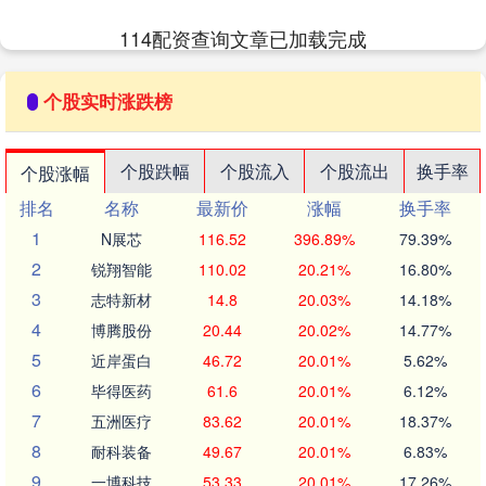
114配资查询文章已加载完成
个股实时涨跌榜
个股跌幅
个股流入
个股流出
换手率
个股涨幅
排名
名称
最新价
涨幅
换手率
1
N展芯
116.52
396.89%
79.39%
2
锐翔智能
110.02
20.21%
16.80%
3
志特新材
14.8
20.03%
14.18%
4
博腾股份
20.44
20.02%
14.77%
5
近岸蛋白
46.72
20.01%
5.62%
6
毕得医药
61.6
20.01%
6.12%
7
五洲医疗
83.62
20.01%
18.37%
8
耐科装备
49.67
20.01%
6.83%
9
一博科技
53.33
20.01%
17.26%