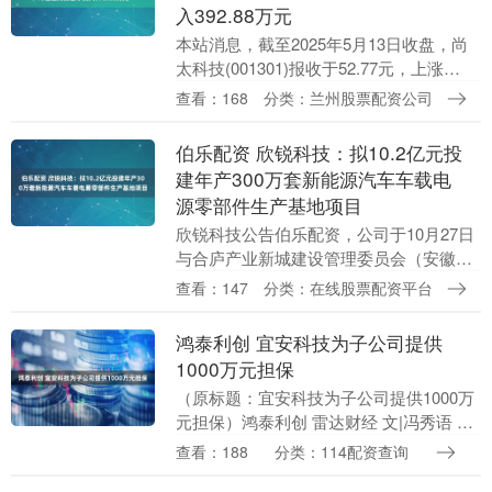
入392.88万元
本站消息，截至2025年5月13日收盘，尚
太科技(001301)报收于52.77元，上涨
0.08%，换手率2.27%聚富人，成交量3.66
查看：168
分类：兰州股票配资公司
万手，成交额1.94亿....
伯乐配资 欣锐科技：拟10.2亿元投
建年产300万套新能源汽车车载电
源零部件生产基地项目
欣锐科技公告伯乐配资，公司于10月27日
与合庐产业新城建设管理委员会（安徽省
庐江台湾农民创业园管理委员会）签署
查看：147
分类：在线股票配资平台
《欣锐科技年产300万套新能源汽车车载
电源零部件生....
鸿泰利创 宜安科技为子公司提供
1000万元担保
（原标题：宜安科技为子公司提供1000万
元担保）鸿泰利创 雷达财经 文|冯秀语 编|
李亦辉 9月19日，宜安科技（证券代码：
查看：188
分类：114配资查询
300328）公告，公司于2025年....