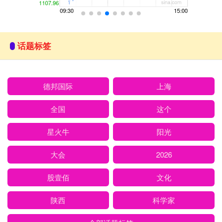
话题标签
德邦国际
上海
全国
这个
星火牛
阳光
大会
2026
股壹佰
文化
陕西
科学家