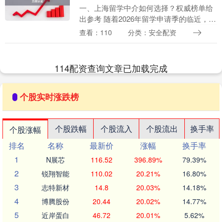
一、上海留学中介如何选择？权威榜单给
出参考 随着2026年留学申请季的临近，许
多上海学生与家庭开始在网络上高频搜
查看：110
分类：安全配资
索“上海哪家留学中介靠谱？”、“上海留学
机构排名....
114配资查询文章已加载完成
个股实时涨跌榜
个股跌幅
个股流入
个股流出
换手率
个股涨幅
排名
名称
最新价
涨幅
换手率
1
N展芯
116.52
396.89%
79.39%
2
锐翔智能
110.02
20.21%
16.80%
3
志特新材
14.8
20.03%
14.18%
4
博腾股份
20.44
20.02%
14.77%
5
近岸蛋白
46.72
20.01%
5.62%