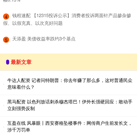
​钱程速配 【12315投诉公示】消费者投诉两面针产品掺杂掺
4
假、以假充真、以次充好问题
​天添盈 美债收益率跌约3个基点
5
最新文章
牛达人配资 记者问特朗普：你去年赚了那么多，这对普通民众
意味着什么？
黑马配资 以色列放话刺杀穆杰塔巴！伊外长强硬回应：敢动手
立刻强势反制
互盈在线 风暴眼丨西安赛格坠楼事件：网传商户生前发长文，
涉千万罚单