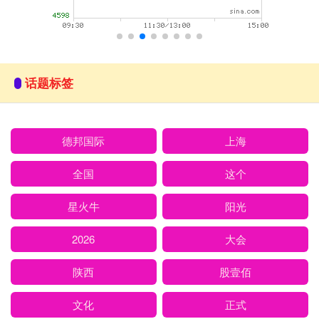
话题标签
德邦国际
上海
全国
这个
星火牛
阳光
2026
大会
陕西
股壹佰
文化
正式