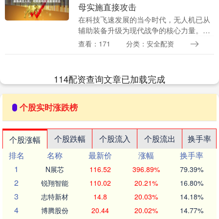
母实施直接攻击
在科技飞速发展的当今时代，无人机已从
辅助装备升级为现代战争的核心力量。在
各国争相角逐航空航天技术的背景下，中
查看：171
分类：安全配资
国自主研发的无侦-8高空高速无人侦察
机，以其颠覆性的....
114配资查询文章已加载完成
个股实时涨跌榜
个股跌幅
个股流入
个股流出
换手率
个股涨幅
排名
名称
最新价
涨幅
换手率
1
N展芯
116.52
396.89%
79.39%
2
锐翔智能
110.02
20.21%
16.80%
3
志特新材
14.8
20.03%
14.18%
4
博腾股份
20.44
20.02%
14.77%