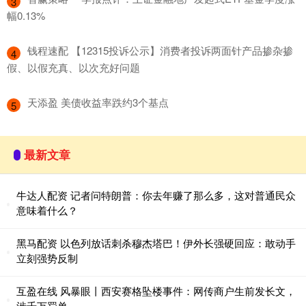
3
幅0.13%
​钱程速配 【12315投诉公示】消费者投诉两面针产品掺杂掺
4
假、以假充真、以次充好问题
​天添盈 美债收益率跌约3个基点
5
最新文章
牛达人配资 记者问特朗普：你去年赚了那么多，这对普通民众
意味着什么？
黑马配资 以色列放话刺杀穆杰塔巴！伊外长强硬回应：敢动手
立刻强势反制
互盈在线 风暴眼丨西安赛格坠楼事件：网传商户生前发长文，
涉千万罚单