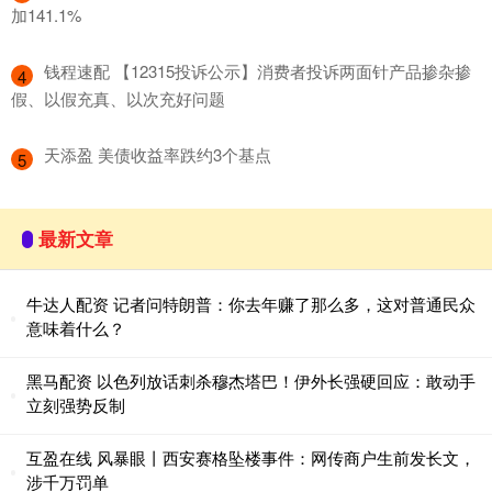
加141.1%
​钱程速配 【12315投诉公示】消费者投诉两面针产品掺杂掺
4
假、以假充真、以次充好问题
​天添盈 美债收益率跌约3个基点
5
最新文章
牛达人配资 记者问特朗普：你去年赚了那么多，这对普通民众
意味着什么？
黑马配资 以色列放话刺杀穆杰塔巴！伊外长强硬回应：敢动手
立刻强势反制
互盈在线 风暴眼丨西安赛格坠楼事件：网传商户生前发长文，
涉千万罚单