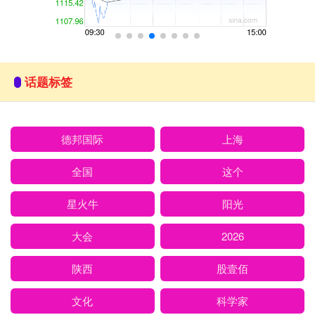
话题标签
德邦国际
上海
全国
这个
星火牛
阳光
大会
2026
陕西
股壹佰
文化
科学家