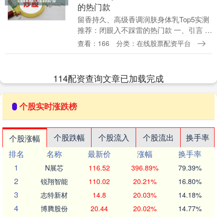
的热门款
留香持久、高级香调润肤身体乳Top5实测
推荐：闭眼入不踩雷的热门款 一、引言 在
当代护肤消费市场中，身体护理已从基础
查看：166
分类：在线股票配资平台
保湿需求，全面升级为集功效、感官体验
与情绪价....
114配资查询文章已加载完成
个股实时涨跌榜
个股跌幅
个股流入
个股流出
换手率
个股涨幅
排名
名称
最新价
涨幅
换手率
1
N展芯
116.52
396.89%
79.39%
2
锐翔智能
110.02
20.21%
16.80%
3
志特新材
14.8
20.03%
14.18%
4
博腾股份
20.44
20.02%
14.77%