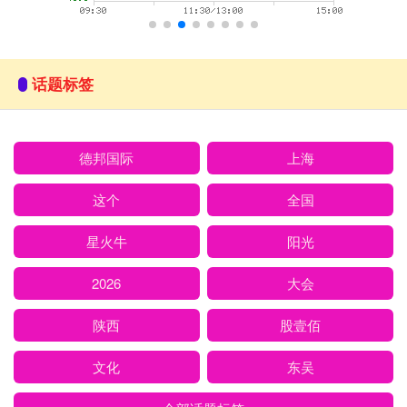
话题标签
德邦国际
上海
这个
全国
星火牛
阳光
2026
大会
陕西
股壹佰
文化
东吴