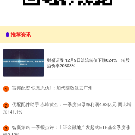
推荐资讯
财盛证券 12月9日洽洽转债下跌024%，转股
溢价率20603%
​富邦配资 快意恩仇1：加代陪敬姐去广州
1
​优配配件助手 赤峰黄金：一季度归母净利润4.83亿元 同比增
2
加141.1%
​智赢策略 一季报点评：上证金融地产发起式ETF基金季度涨
3
幅0.13%