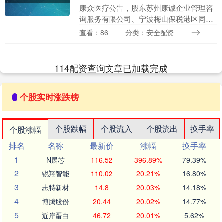
康众医疗公告，股东苏州康诚企业管理咨
询服务有限公司、宁波梅山保税港区同驰
投资管理合伙企业（有限合伙）拟转让股
查看：86
分类：安全配资
份总数为470万股忠琦配资，占公司总股
本的5.33%....
114配资查询文章已加载完成
个股实时涨跌榜
个股跌幅
个股流入
个股流出
换手率
个股涨幅
排名
名称
最新价
涨幅
换手率
1
N展芯
116.52
396.89%
79.39%
2
锐翔智能
110.02
20.21%
16.80%
3
志特新材
14.8
20.03%
14.18%
4
博腾股份
20.44
20.02%
14.77%
5
近岸蛋白
46.72
20.01%
5.62%