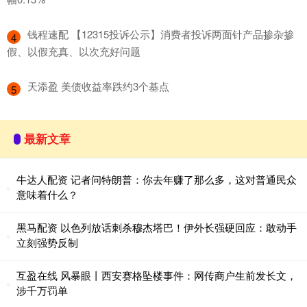
​钱程速配 【12315投诉公示】消费者投诉两面针产品掺杂掺
4
假、以假充真、以次充好问题
​天添盈 美债收益率跌约3个基点
5
最新文章
牛达人配资 记者问特朗普：你去年赚了那么多，这对普通民众
意味着什么？
黑马配资 以色列放话刺杀穆杰塔巴！伊外长强硬回应：敢动手
立刻强势反制
互盈在线 风暴眼丨西安赛格坠楼事件：网传商户生前发长文，
涉千万罚单